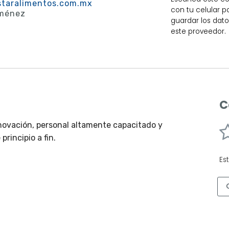
staralimentos.com.mx
con tu celular p
iménez
guardar los dat
este proveedor.
C
nnovación, personal altamente capacitado y
rincipio a fin.
Es