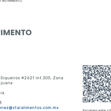
O NUTRIMENTO
RIMENTO
 Siqueiros #2621 int.305, Zona
ijuana
nia
3
menez@staralimentos.com.mx
Escanea este c