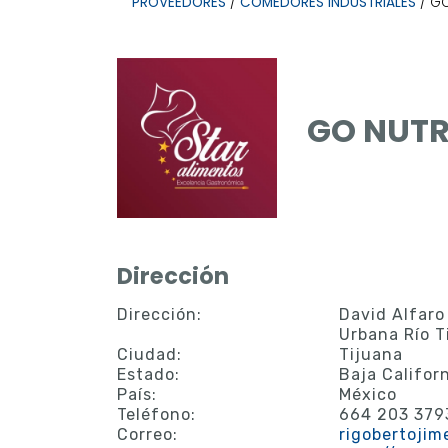
PROVEEDORES
/
COMEDORES INDUSTRIALES
/ G
GO NUT
Dirección
Dirección:
David Alfaro
Urbana Río T
Ciudad:
Tijuana
Estado:
Baja Califor
País:
México
Teléfono:
664 203 379
Correo:
rigobertoji