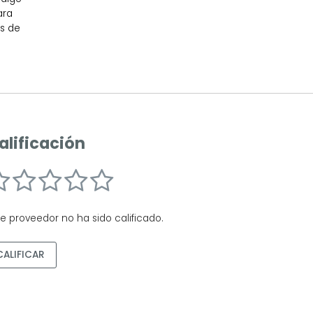
ara
os de
alificación
te proveedor no ha sido calificado.
CALIFICAR