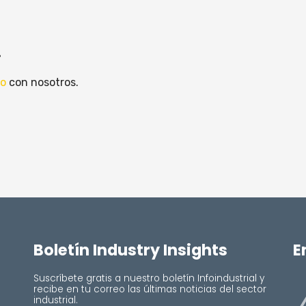
.
to
con nosotros.
Boletín Industry Insights
E
Suscríbete gratis a nuestro boletín Infoindustrial y
recibe en tu correo las últimas noticias del sector
industrial.