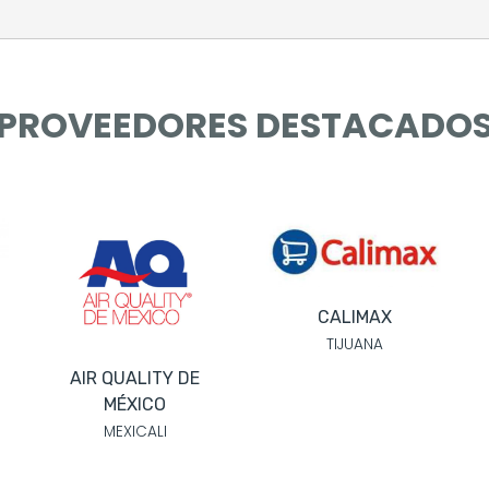
PROVEEDORES DESTACADO
CALIMAX
CALIMAX
TIJUANA
TIJUANA
 DE
 DE
EA LOGÍSTICA &
EA LOGÍSTICA &
TRANSPORTACIÓN
TRANSPORTACIÓN
TIJUANA
TIJUANA