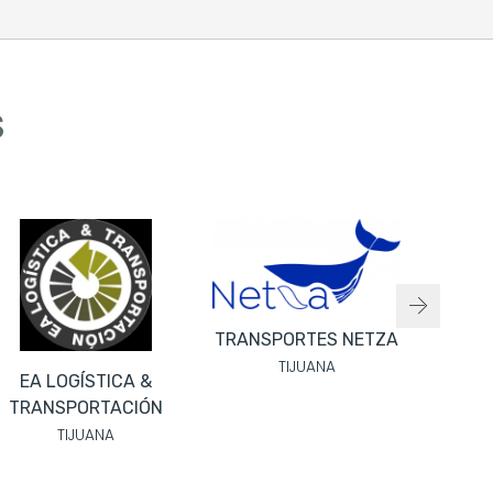
S
RIVERLINE ERGONOMIC
TIJUANA
Next
TRANSPORTES NETZA
TRANSPORTES NETZA
TIJUANA
TIJUANA